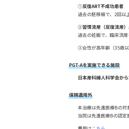
①
反復ART不成功患者
過去の胚移植で、2回以
②
習慣流産（反復流産）
過去の妊娠で、臨床流産
③女性が高年齢（35歳
PGT-Aを実施できる施設
日本産科婦人科学会から
保険適用外
本治療は先進医療Bの対
当院は先進医療Bの認定
費用は
こちら