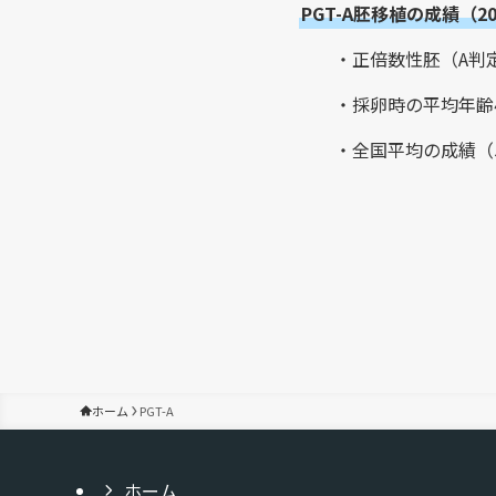
PGT-A胚移植の成績（2
・正倍数性胚（A判
・採卵時の平均年齢40
・全国平均の成績（5
ホーム
PGT-A
ホーム