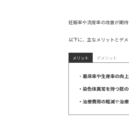
妊娠率や流産率の改善が期待
以下に、主なメリットとデメ
メリット
デメリット
・
着床率や生産率の向上
・染色体異常を持つ胚の
・治療費用の軽減
や
治療